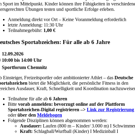
 Sport im Mittelpunkt. Kinder können ihre Fähigkeiten in verschieden
tersgerechten Übungen testen und sportliche Erfolge erleben.
Anmeldung direkt vor Ort – Keine Voranmeldung erforderlich
letzte Anmeldung: 11:30 Uhr
Teilnahmegebühr:
1,00 €
eutsches Sportabzeichen:
Für alle ab 6 Jahre

12.09.2026

10:00 bis 14:00 Uhr

Sportforum Chemnitz
 Einsteiger, Freizeitsportler oder ambitionierter Athlet – das
Deutsche
portabzeichen
bietet die Möglichkeit, die persönliche Fitness in den
reichen Ausdauer, Kraft, Schnelligkeit und Koordination nachzuweise
Teilnahme für alle ab
6 Jahren
Bitte
vorab anmelden: bevorzugt online auf der Plattform
Sportabzeichen-Digital registrieren –>
Link zur Registrierung
oder
über den
Meldebogen
Folgende Disziplinen können abgenommen werden:
Ausdauer:
Laufen (800 m – Kinder/ 3.000 m) I Schwimme
Kraft:
Schlagball/Wurfball (Kinder) I Medizinball I