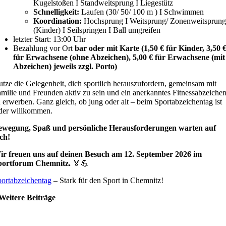
Kugelstoßen I Standweitsprung I Liegestütz
Schnelligkeit:
Laufen (30/ 50/ 100 m ) I Schwimmen
Koordination:
Hochsprung I Weitsprung/ Zonenweitsprung
(Kinder) I Seilspringen I Ball umgreifen
letzter Start: 13:00 Uhr
Bezahlung vor Ort
bar oder mit Karte (1,50 € für Kinder, 3,50 
für Erwachsene (ohne Abzeichen), 5,00 € für Erwachsene (mit
Abzeichen) jeweils zzgl. Porto)
tze die Gelegenheit, dich sportlich herauszufordern, gemeinsam mit
milie und Freunden aktiv zu sein und ein anerkanntes Fitnessabzeiche
 erwerben. Ganz gleich, ob jung oder alt – beim Sportabzeichentag ist
der willkommen.
ewegung, Spaß und persönliche Herausforderungen warten auf
ich!
ir freuen uns auf deinen Besuch am 12. September 2026 im
portforum Chemnitz.
🏅💪
ortabzeichentag
– Stark für den Sport in Chemnitz!
Weitere Beiträge