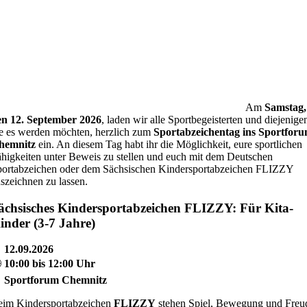
Am
Samstag,
en 12. September 2026
, laden wir alle Sportbegeisterten und diejenige
e es werden möchten, herzlich zum
Sportabzeichentag ins Sportfor
hemnitz
ein. An diesem Tag habt ihr die Möglichkeit, eure sportlichen
higkeiten unter Beweis zu stellen und euch mit dem Deutschen
ortabzeichen oder dem Sächsischen Kindersportabzeichen FLIZZY
szeichnen zu lassen.
ächsisches Kindersportabzeichen FLIZZY:
Für Kita-
inder (3-7 Jahre)

12.09.2026

10:00 bis 12:00 Uhr

Sportforum Chemnitz
eim Kindersportabzeichen
FLIZZY
stehen Spiel, Bewegung und Freu